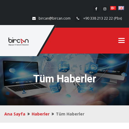
bircan@bircan.com
+90 338 213 22 22 (Pbx)
Tog
Tüm Haberler
Ana Sayfa
Haberler
Tüm Haberler