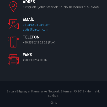
ADRES
Kirişçi Mh. Şehit Zafer Ak Cd. No:10 Merkez/KARAMAN
EMAIL
bircan@bircan.com
satis@bircan.com
TELEFON
+90 338 213 22 22 (Pbx)
FAKS
+90 338 214 93 82
Bircan Bilgisayar Kamera ve Network Sitemleri
© 2013 - Her hakkı
saklıdır.
Giriş