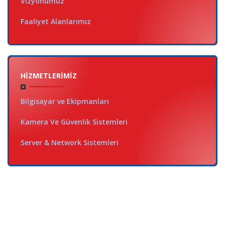
Vizyonumuz
Faaliyet Alanlarımız
HIZMETLERIMIZ
Bilgisayar ve Ekipmanları
Kamera Ve Güvenlik Sistemleri
Server & Network Sistemleri