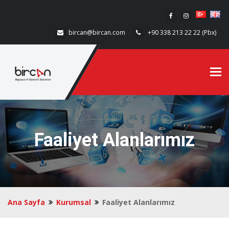
bircan@bircan.com
+90 338 213 22 22 (Pbx)
Tog
Faaliyet Alanlarımız
Ana Sayfa
Kurumsal
Faaliyet Alanlarımız