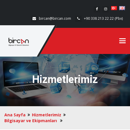
bircan@bircan.com
+90 338 213 22 22 (Pbx)
Tog
Hizmetlerimiz
Ana Sayfa
Hizmetlerimiz
Bilgisayar ve Ekipmanları