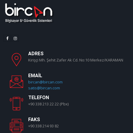
ADRES
Kirişçi Mh. Şehit Zafer Ak Cd. No:10 Merkez/KARAMAN
EMAIL
bircan@bircan.com
satis@bircan.com
TELEFON
+90 338 213 22 22 (Pbx)
FAKS
+90 338 214 93 82