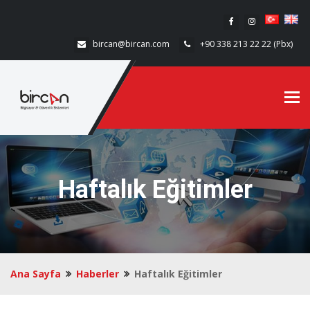
bircan@bircan.com
+90 338 213 22 22 (Pbx)
Tog
Haftalık Eğitimler
Ana Sayfa
Haberler
Haftalık Eğitimler