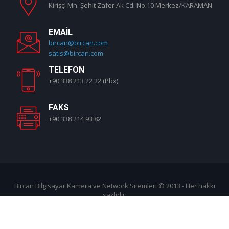
Kirişçi Mh. Şehit Zafer Ak Cd. No:10 Merkez/KARAMAN
EMAIL
bircan@bircan.com
satis@bircan.com
TELEFON
+90 338 213 22 22 (Pbx)
FAKS
+90 338 214 93 82
Bircan Bilgisayar Kamera ve Network Sitemleri
© 2013 - Her hakkı
saklıdır.
Giriş