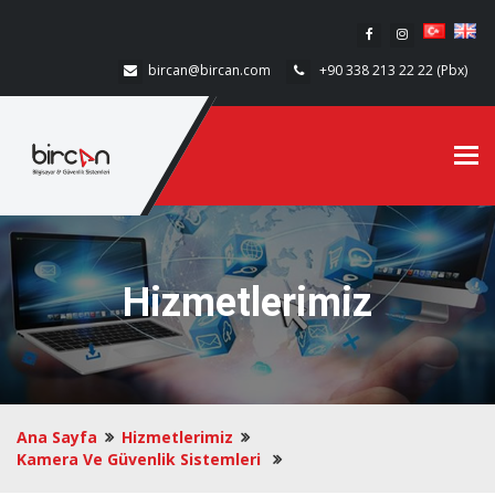
bircan@bircan.com
+90 338 213 22 22 (Pbx)
Tog
Hizmetlerimiz
Ana Sayfa
Hizmetlerimiz
Kamera Ve Güvenlik Sistemleri