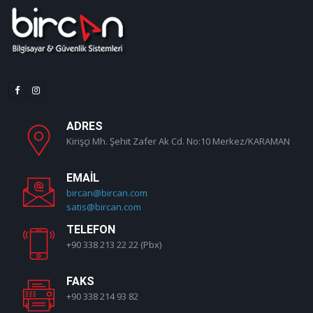
ADRES
Kirişçi Mh. Şehit Zafer Ak Cd. No:10 Merkez/KARAMAN
EMAIL
bircan@bircan.com
satis@bircan.com
TELEFON
+90 338 213 22 22 (Pbx)
FAKS
+90 338 214 93 82