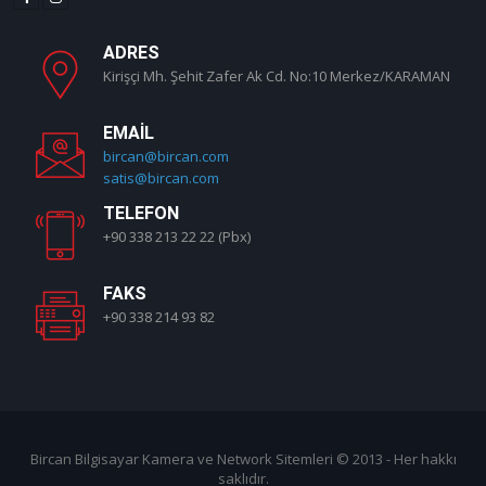
ADRES
Kirişçi Mh. Şehit Zafer Ak Cd. No:10 Merkez/KARAMAN
EMAIL
bircan@bircan.com
satis@bircan.com
TELEFON
+90 338 213 22 22 (Pbx)
FAKS
+90 338 214 93 82
Bircan Bilgisayar Kamera ve Network Sitemleri
© 2013 - Her hakkı
saklıdır.