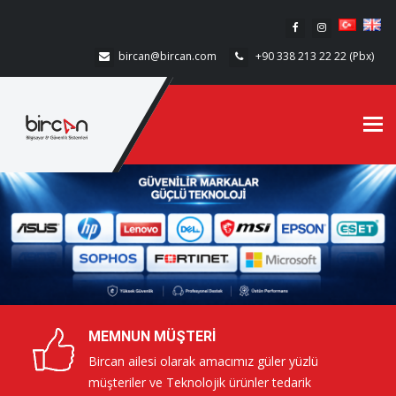
bircan@bircan.com
+90 338 213 22 22 (Pbx)
Tog
navi
MEMNUN MÜŞTERI
Bircan ailesi olarak amacımız güler yüzlü
müşteriler ve Teknolojik ürünler tedarik