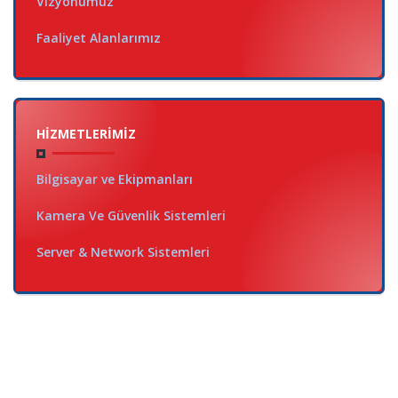
Vizyonumuz
Faaliyet Alanlarımız
HIZMETLERIMIZ
Bilgisayar ve Ekipmanları
Kamera Ve Güvenlik Sistemleri
Server & Network Sistemleri