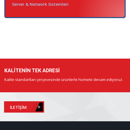
Server & Network Sistemleri
KALITENIN TEK ADRESI
Kalite standartları çerçevesinde ürünlerle hizmete devam ediyoruz.
İLETIŞIM