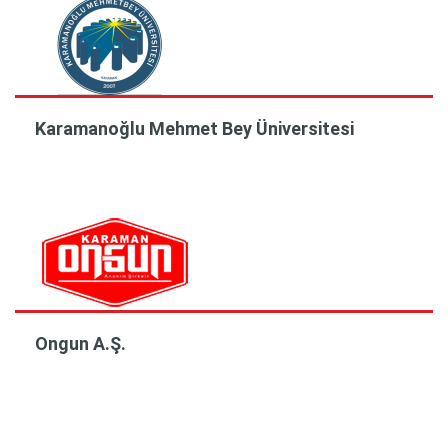
Karamanoğlu Mehmet Bey Üniversitesi
Ongun A.Ş.