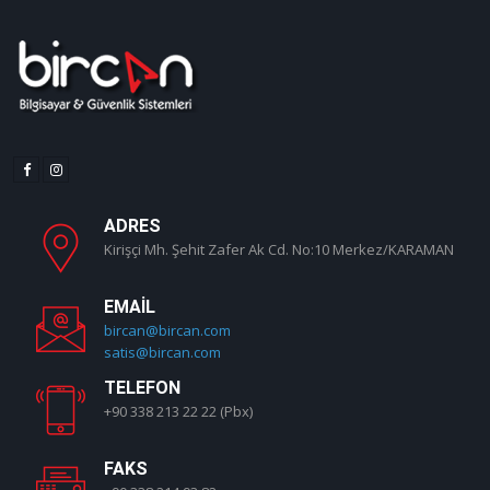
ADRES
Kirişçi Mh. Şehit Zafer Ak Cd. No:10 Merkez/KARAMAN
EMAIL
bircan@bircan.com
satis@bircan.com
TELEFON
+90 338 213 22 22 (Pbx)
FAKS