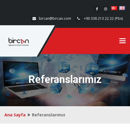
bircan@bircan.com
+90 338 213 22 22 (Pbx)
Tog
Referanslarımız
Ana Sayfa
Referanslarımız