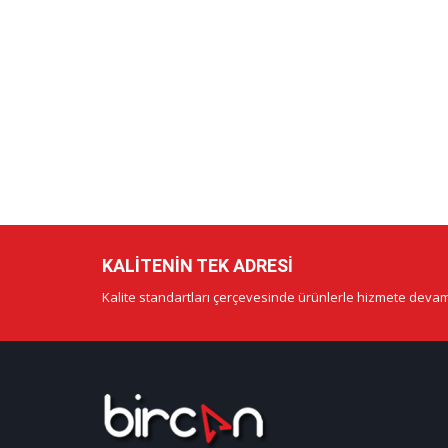
KALITENIN TEK ADRESI
Kalite standartları çerçevesinde ürünlerle hizmete deva