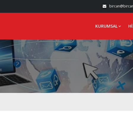
bircan@birca
KURUMSAL
H