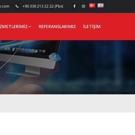
n.com
+90 338 213 22 22 (Pbx)
IZMETLERIMIZ
REFERANSLARIMIZ
İLETIŞIM