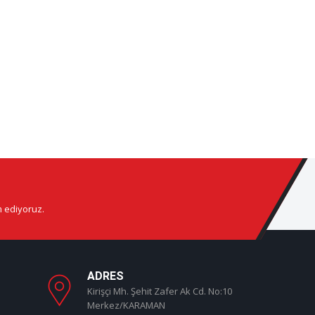
m ediyoruz.
ADRES
Kirişçi Mh. Şehit Zafer Ak Cd. No:10
Merkez/KARAMAN