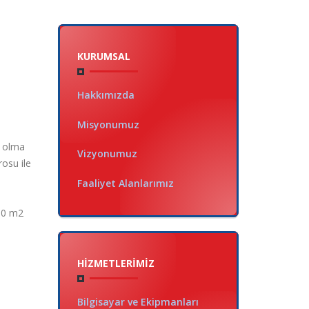
KURUMSAL
Hakkımızda
Misyonumuz
a olma
Vizyonumuz
rosu ile
Faaliyet Alanlarımız
150 m2
HIZMETLERIMIZ
Bilgisayar ve Ekipmanları