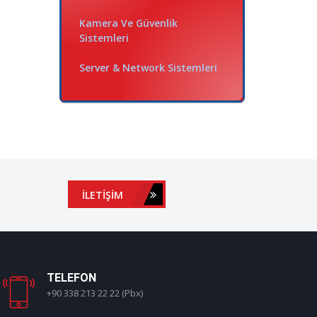
Kamera Ve Güvenlik
Sistemleri
Server & Network Sistemleri
İLETIŞIM
TELEFON
+90 338 213 22 22 (Pbx)