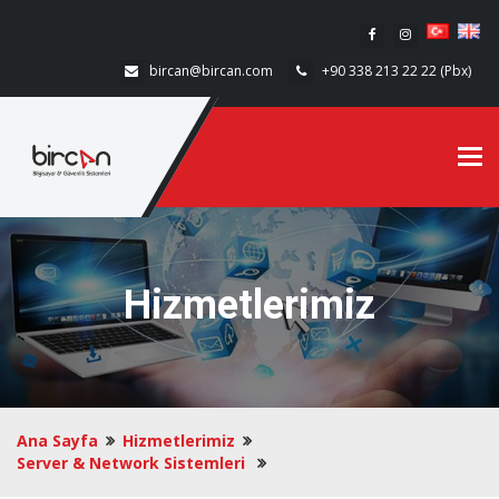
bircan@bircan.com
+90 338 213 22 22 (Pbx)
Tog
Hizmetlerimiz
Ana Sayfa
Hizmetlerimiz
Server & Network Sistemleri