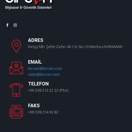
ADRES
Kirişçi Mh. Şehit Zafer Ak Cd. No:10 Merkez/KARAMAN
EMAIL
bircan@bircan.com
satis@bircan.com
TELEFON
+90 338 213 22 22 (Pbx)
FAKS
+90 338 214 93 82