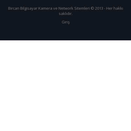
Bircan Bilgisayar Kamera ve Network Sitemleri
© 2013 - Her hakkı
saklıdır.
Giriş
Sac Balenciaga Pas Cher Chine
Imitazioni Borse