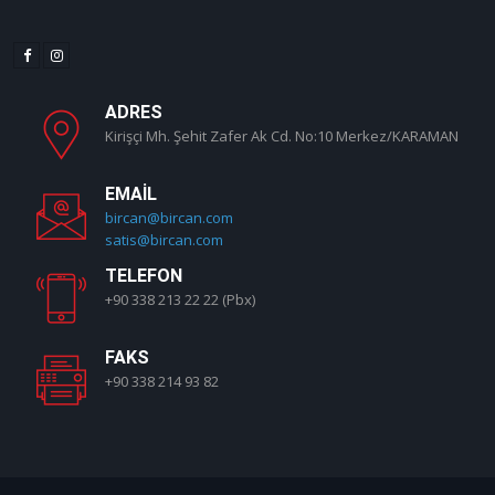
ADRES
Kirişçi Mh. Şehit Zafer Ak Cd. No:10 Merkez/KARAMAN
EMAIL
bircan@bircan.com
satis@bircan.com
TELEFON
+90 338 213 22 22 (Pbx)
FAKS
+90 338 214 93 82