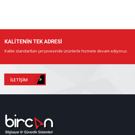
KALITENIN TEK ADRESI
Kalite standartları çerçevesinde ürünlerle hizmete devam ediyoruz.
İLETIŞIM