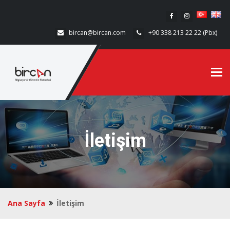
bircan@bircan.com
+90 338 213 22 22 (Pbx)
Tog
navi
İletişim
Ana Sayfa
İletişim